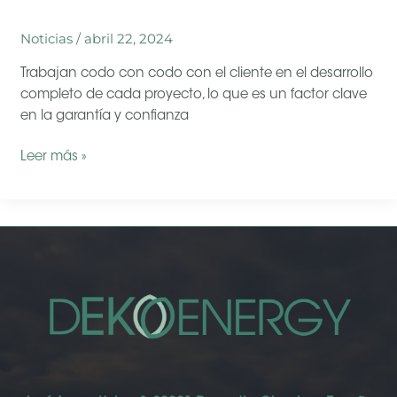
Noticias
/
abril 22, 2024
Trabajan codo con codo con el cliente en el desarrollo
completo de cada proyecto, lo que es un factor clave
en la garantía y confianza
Dekoenergy,
Leer más »
referentes
en
la
instalación
de
plantas
fotovoltaicas