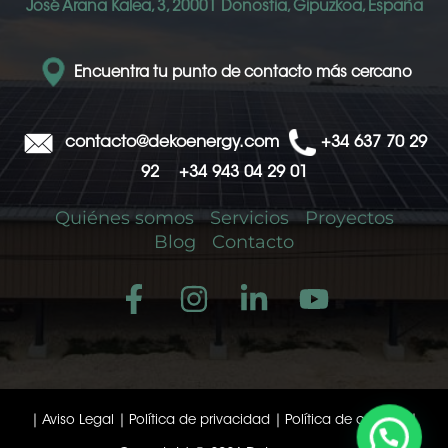
José Arana Kalea, 3, 20001 Donostia, Gipuzkoa, España
Encuentra tu punto de contacto más cercano
contacto@dekoenergy.com
+34 637 70 29
92
+34 943 04 29 01
Quiénes somos
Servicios
Proyectos
Blog
Contacto
|
Aviso Legal
|
Política de privacidad
|
Política de cookies
|